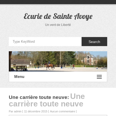
Aller
au
contenu
Ecurie de Sainte Avoye
Un vent de Liberté
Search
Menu
Une
Une carrière toute neuve
:
carrière toute neuve
Par admin
11 décembre 2015
Aucun commentaire